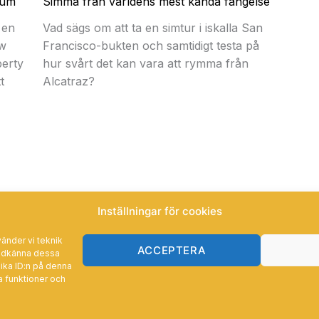
eum
Simma från världens mest kända fängelse
 en
Vad sägs om att ta en simtur i iskalla San
ew
Francisco-bukten och samtidigt testa på
berty
hur svårt det kan vara att rymma från
t
Alcatraz?
Inställningar för cookies
änder vi teknik
ACCEPTERA
godkänna dessa
ika ID:n på denna
a funktioner och
heter.se | Drivs av Zedonk AB