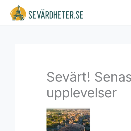
Hoppa
till
innehåll
Sevärt! Senas
upplevelser