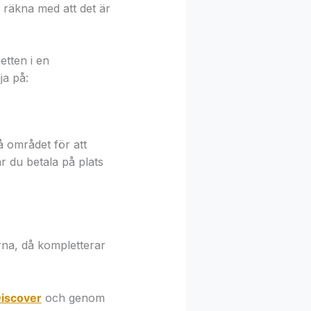
 räkna med att det är
etten i en
ja på:
å området för att
r du betala på plats
rna, då kompletterar
iscover
och genom