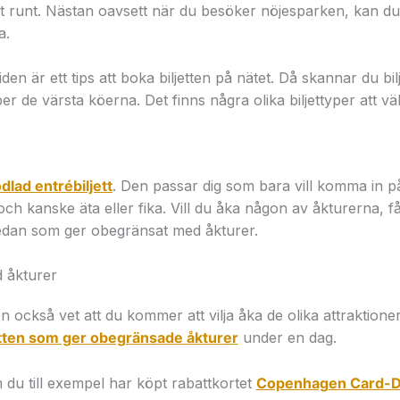
et runt. Nästan oavsett när du besöker nöjesparken, kan du
a.
den är ett tips att boka biljetten på nätet. Då skannar du bilj
r de värsta köerna. Det finns några olika biljettyper att väl
dlad entrébiljett
. Den passar dig som bara vill komma in p
ch kanske äta eller fika. Vill du åka någon av åkturerna, få
 nedan som ger obegränsat med åkturer.
 åkturer
 också vet att du kommer att vilja åka de olika attraktione
etten som ger obegränsade åkturer
under en dag.
du till exempel har köpt rabattkortet
Copenhagen Card-D