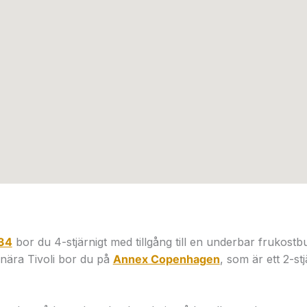
P34
bor du 4-stjärnigt med tillgång till en underbar frukost
nära Tivoli bor du på
Annex Copenhagen
, som är ett 2-st