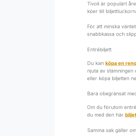
Tivoli är populärt år
köer till biljettluckorn
För att minska vänteti
snabbkassa och slippe
Entrébiljett
Du kan
köpa en reno
njuta av stämningen o
eller köpa biljetten
Bara obegränsat med
Om du förutom entrén
du med den här
bilj
Samma sak gäller om 