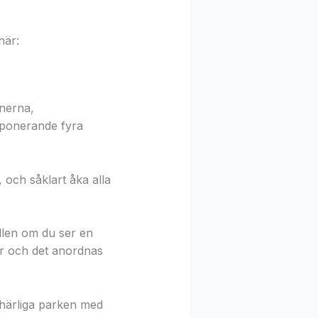
här:
onerna,
mponerande fyra
 och såklart åka alla
vällen om du ser en
ar och det anordnas
 härliga parken med