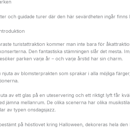
parken
tter och guidade turer där den här sevärdheten ingår finns 
ntroduktion
raste turistattraktion kommer man inte bara för åkattrakti
onserterna. Den fantastiska stämningen slår det mesta. I
esöker parken varje år – och varje årstid har sin charm.
juta av blomsterprakten som sprakar i alla möjliga färger,
tionerna.
njuta av ett glas på en uteservering och ett riktigt lyft får k
ed jämna mellanrum. De olika scenerna har olika musikstil
lar av typen onsdagsjazz.
estämt på höstlovet kring Halloween, dekoreras hela den