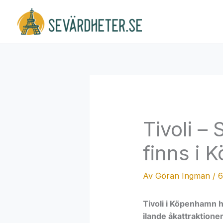
Hoppa
till
innehåll
Tivoli –
finns i
Av
Göran Ingman
/
6
Tivoli i Köpenhamn 
ilande åkattraktioner.