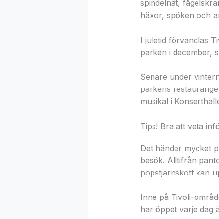
spindelnät, fågelskrä
häxor, spöken och an
I juletid förvandlas T
parken i december, s
Senare under vintern
parkens restauranger,
musikal i Konserthall
Tips! Bra att veta inf
Det händer mycket på 
besök. Alltifrån pant
popstjärnskott kan up
Inne på Tivoli-område
har öppet varje dag ä