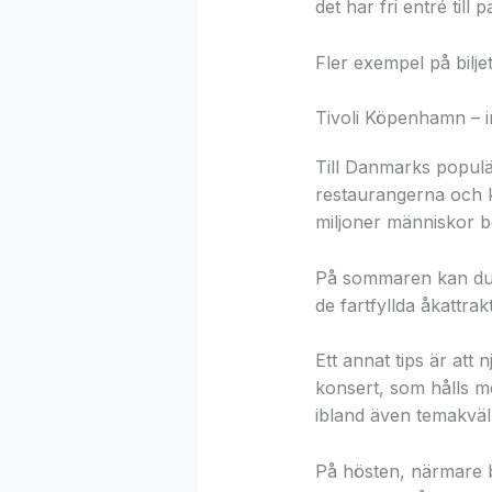
det har fri entré till 
Fler exempel på bilje
Tivoli Köpenhamn – i
Till Danmarks populä
restaurangerna och k
miljoner människor b
På sommaren kan du n
de fartfyllda åkattrak
Ett annat tips är att 
konsert, som hålls m
ibland även temakväl
På hösten, närmare b