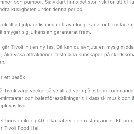
mmor och pumpor. Självklart finns det stor risk för att bli
dra kusligheter under denna period.
ivoli till ett julparadis med doft av glögg, kanel och rostade
å smyger sig julkänslan garanterat fram.
 går Tivoli in i en ny fas. Då kan du avnjuta en mysig midd
 åka vissa attraktioner, testa dina kunskaper på skridskob
en.
ör ett besök
Tivoli varje vecka, så se till att vara påläst om kommande e
omimteater och balettföreställningar till klassisk musik och
plevas live.
t finns omkring 40 olika caféer och restauranger. Ett popu
r Tivoli Food Hall.