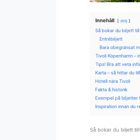
Innehåll
dölj
Så bokar du biljett ti
Entrébiljett
Bara obegränsat m
Tivoli Köpenhamn – i
Tips! Bra att veta inf
Karta – så hittar du t
Hotell nära Tivoli
Fakta & historik
Exempel på biljetter ti
Inspiration innan du r
Så bokar du biljett ti