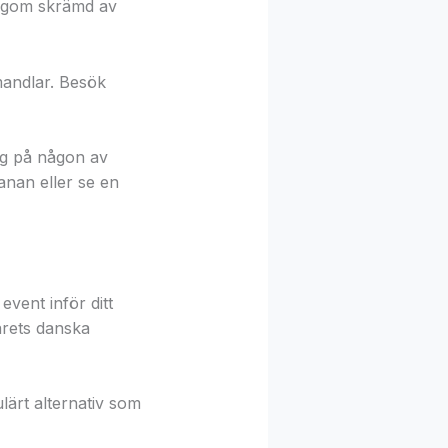
 lagom skrämd av
 mandlar. Besök
ag på någon av
anan eller se en
vent inför ditt
 årets danska
lärt alternativ som