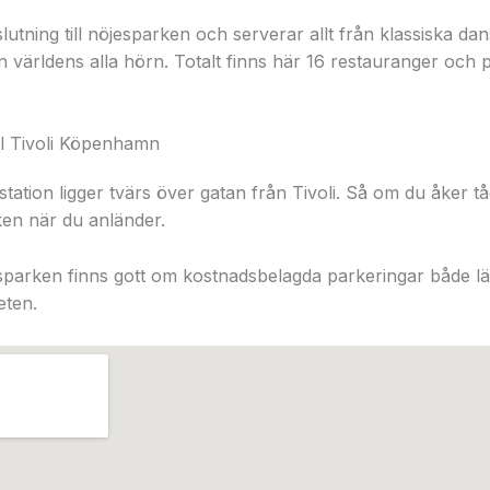
slutning till nöjesparken och serverar allt från klassiska da
ån världens alla hörn. Totalt finns här 16 restauranger och 
ill Tivoli Köpenhamn
tion ligger tvärs över gatan från Tivoli. Så om du åker tåg
en när du anländer.
jesparken finns gott om kostnadsbelagda parkeringar både l
eten.