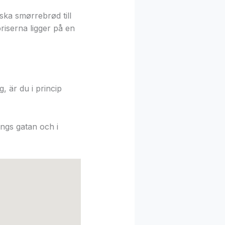
nska smørrebrød till
priserna ligger på en
, är du i princip
ängs gatan och i