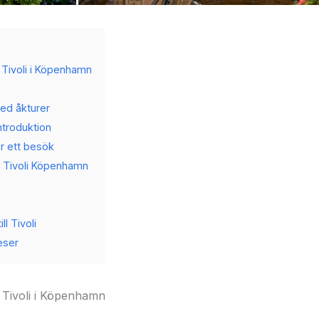
ll Tivoli i Köpenhamn
ed åkturer
ntroduktion
ör ett besök
ill Tivoli Köpenhamn
ll Tivoli
eser
ll Tivoli i Köpenhamn